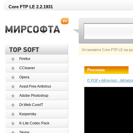
Core FTP LE 2.2.1931
Установите Core FTP LE на р
Firefox
CCleaner
Реклама
Opera
IT POP • Айти-поп - Айтип
Avast Free Antivirus
Adobe Photoshop
Dr.Web CureIT
Kaspersky
K-Lite Codec Pack
Skype