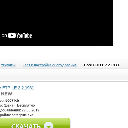
Утилиты
Тест и настройка оборудования
Core FTP LE 2.2.1933
e FTP LE 2.2.1931
ер:
5007 Kb
ус (Цена) :
Бесплатно
 добавления:
27.03.2019
файла:
coreftplite.exe