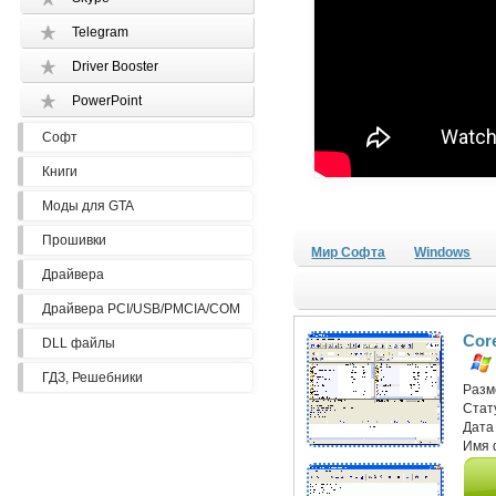
Telegram
Driver Booster
PowerPoint
Софт
Книги
Моды для GTA
Прошивки
Мир Софта
Windows
Драйвера
Драйвера PCI/USB/PMCIA/COM
Cor
DLL файлы
ГДЗ, Решебники
Разм
Стат
Дата
Имя 