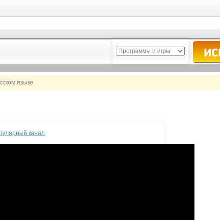
усском языке
опулярный канал