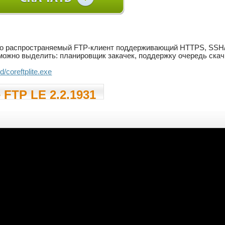
о распространяемый FTP-клиент поддерживающий HTTPS, SSH/SF
ожно выделить: планировщик закачек, поддержку очередь скач
d/coreftplite.exe
 FTP LE 2.2.1931