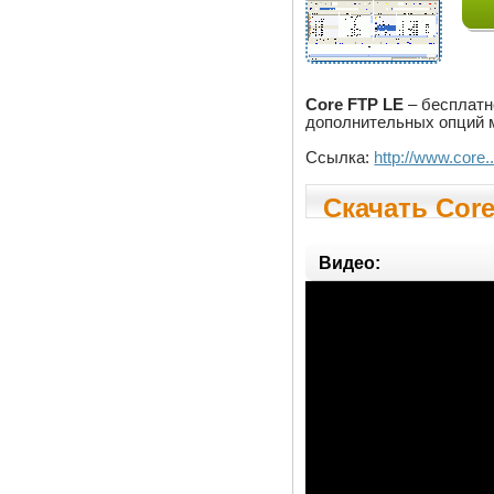
Core FTP LE
– бесплатн
дополнительных опций м
Ссылка:
http://www.core..
Скачать Core
Видео: