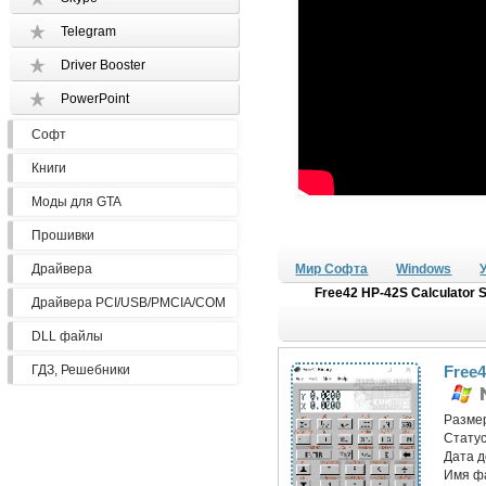
Telegram
Driver Booster
PowerPoint
Софт
Книги
Моды для GTA
Прошивки
Драйвера
Мир Софта
Windows
Free42 HP-42S Calculator S
Драйвера PCI/USB/PMCIA/COM
DLL файлы
ГДЗ, Решебники
Free4
Разме
Статус
Дата 
Имя ф