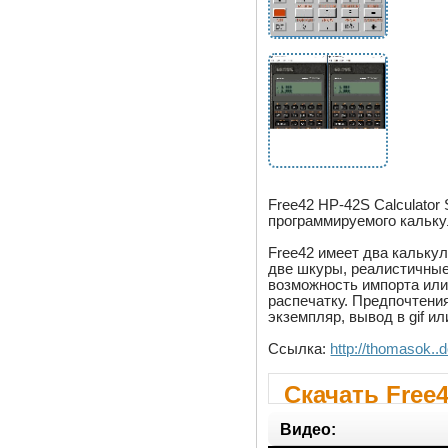
Free42 HP-42S Calculator 
программируемого кальку
Free42 имеет два кальку
две шкуры, реалистичные
возможность импорта или
распечатку. Предпочтени
экземпляр, вывод в gif ил
Ссылка:
http://thomasok.
Скачать Free4
Simulator 2.1.
Видео: