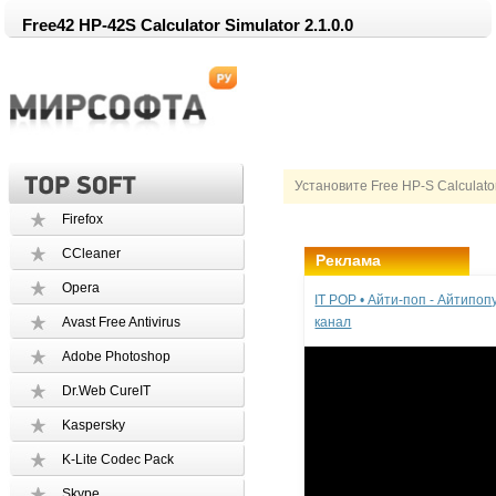
Free42 HP-42S Calculator Simulator 2.1.0.0
Установите Free HP-S Calculato
Firefox
CCleaner
Реклама
Opera
IT POP • Айти-поп - Айтипо
Avast Free Antivirus
канал
Adobe Photoshop
Dr.Web CureIT
Kaspersky
K-Lite Codec Pack
Skype