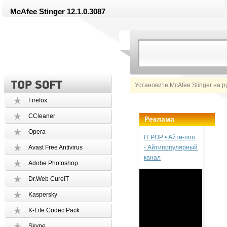
McAfee Stinger 12.1.0.3087
Установите McAfee Stinger на р
Firefox
CCleaner
Реклама
Opera
IT POP • Айти-поп
Avast Free Antivirus
- Айтипопулярный
канал
Adobe Photoshop
Dr.Web CureIT
Kaspersky
K-Lite Codec Pack
Skype