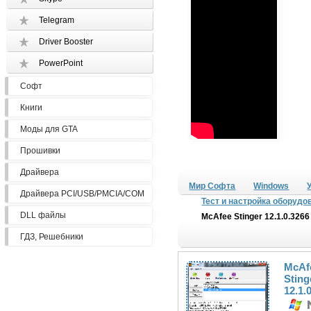
Telegram
Driver Booster
PowerPoint
Софт
Книги
Моды для GTA
Прошивки
Драйвера
Мир Софта
Windows
Драйвера PCI/USB/PMCIA/COM
Тест и настройка оборудо
DLL файлы
McAfee Stinger 12.1.0.3266
ГДЗ, Решебники
McAf
Sting
12.1.