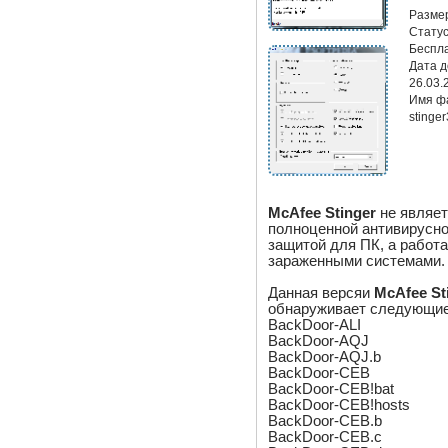
Разме
Статус
Беспл
Дата 
26.03.
Имя ф
stinge
McAfee Stinger
не являе
полноценной антивирусн
защитой для ПК, а работа
зараженными системами.
Данная версяи
McAfee St
обнаруживает следующие
BackDoor-ALI
BackDoor-AQJ
BackDoor-AQJ.b
BackDoor-CEB
BackDoor-CEB!bat
BackDoor-CEB!hosts
BackDoor-CEB.b
BackDoor-CEB.c