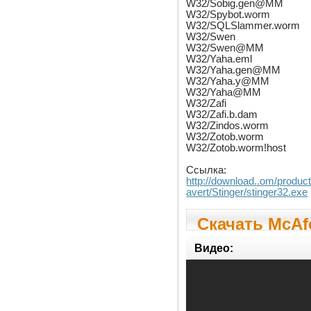
W32/Sobig.gen@MM
W32/Spybot.worm
W32/SQLSlammer.worm
W32/Swen
W32/Swen@MM
W32/Yaha.eml
W32/Yaha.gen@MM
W32/Yaha.y@MM
W32/Yaha@MM
W32/Zafi
W32/Zafi.b.dam
W32/Zindos.worm
W32/Zotob.worm
W32/Zotob.worm!host
Ссылка:
http://download..om/produc
avert/Stinger/stinger32.exe
Скачать McAf
Stinger
Видео:
12.1.0.3087