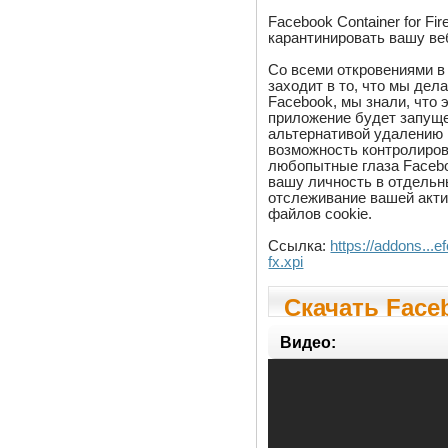
Facebook Container for Fi
карантинировать вашу ве
Со всеми откровениями в
заходит в то, что мы дел
Facebook, мы знали, что 
приложение будет запуще
альтернативой удалению 
возможность контролиров
любопытные глаза Faceb
вашу личность в отдельн
отслеживание вашей акти
файлов cookie.
Ссылка:
https://addons...
fx.xpi
Скачать Faceb
1.6.5
Видео: