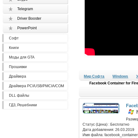
Telegram
Driver Booster
PowerPoint
Софт
Книги
Моды для GTA
Прошивки
Драйвера
Мир Софта
Windows
Facebook Container for Fire
Драйвера PCI/USB/PMCIA/COM
DLL файлы
ГДЗ, Решебники
Faceb
Разме
Статус (Цена) :
Бесплатно
Дата добавления:
26.03.2019
Имя файла:
facebook_container-