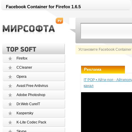
Facebook Container for Firefox 1.6.5
Установите Facebook Container 
Firefox
CCleaner
Реклама
Opera
IT POP • Айти-поп - Айтипо
Avast Free Antivirus
канал
Adobe Photoshop
Dr.Web CureIT
Kaspersky
K-Lite Codec Pack
Skype