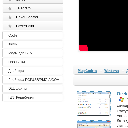
Telegram
Driver Booster
PowerPoint
Софт
Книги
Моды для GTA
Прошивки
Драйвера
Мир Софта
Windows
Драйвера PCI/USB/PMCIA/COM
DLL файлы
Geek 
ГДЗ, Решебники
Разме
Статус
Автор
Дата 
Имя ф