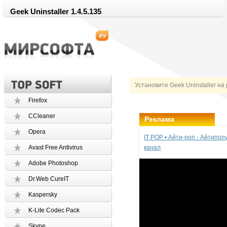
Geek Uninstaller 1.4.5.135
Установите Geek Uninstaller на
Firefox
CCleaner
Реклама
Opera
IT POP • Айти-поп - Айтипо
Avast Free Antivirus
канал
Adobe Photoshop
Dr.Web CureIT
Kaspersky
K-Lite Codec Pack
Skype