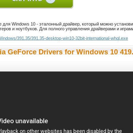
e для Windows 10 - эталонный драйвер, который можно устано
еров и ноутбуков. Для полного управления драйверами и играми
.Windows/391.35/391.35-desktop-win10-32bit-international-whql.exe
a GeForce Drivers for Windows 10 419.