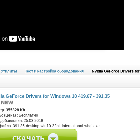
Утилиты
Тест и настройка оборудования
Nvidia GeForce Drivers for
ia GeForce Drivers for Windows 10 419.67 - 391.35
ер:
355328 Kb
ус (Цена) :
Бесплатно
 добавления:
25.03.2019
файла:
391.35-desktop-win10-32bit-international-whql.exe