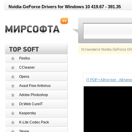
Nvidia GeForce Drivers for Windows 10 419.67 - 391.35
Установите Nvidia GeForce Dr
Firefox
CCleaner
Реклама
Opera
IT POP • Айти-поп - Айтип
Avast Free Antivirus
Adobe Photoshop
Dr.Web CureIT
Kaspersky
K-Lite Codec Pack
Skype