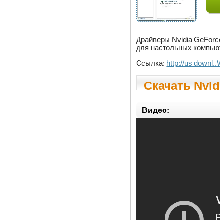
Драйверы Nvidia GeForc
для настольных компьют
Ссылка:
http://us.downl.
Скачать Nvidi
Видео: