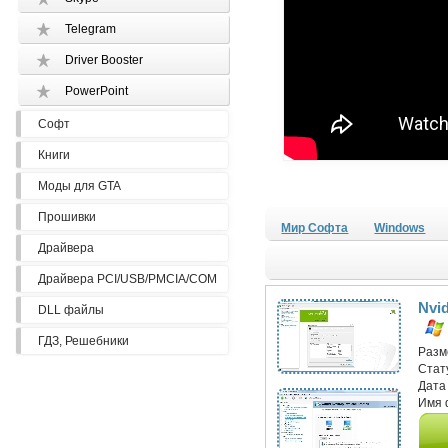
Telegram
Driver Booster
PowerPoint
Софт
Книги
Моды для GTA
Прошивки
Мир Софта
Windows
Драйвера
Драйвера PCI/USB/PMCIA/COM
Nvid
DLL файлы
ГДЗ, Решебники
Разм
Стат
Дата
Имя 