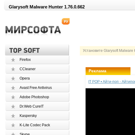
Glarysoft Malware Hunter 1.76.0.662
Установите Glarysoft Malware 
Firefox
CCleaner
Реклама
Opera
IT POP • Айти-поп - Айтип
Avast Free Antivirus
Adobe Photoshop
Dr.Web CureIT
Kaspersky
K-Lite Codec Pack
Skype