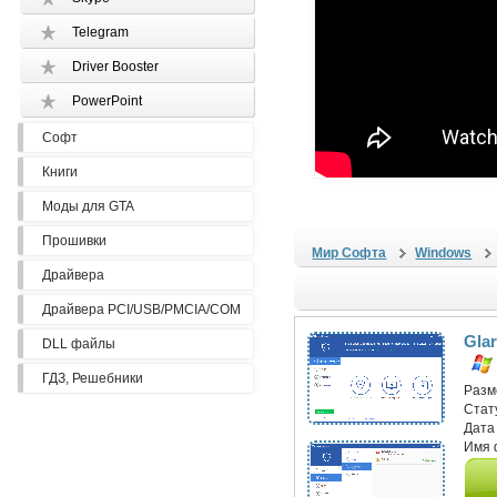
Telegram
Driver Booster
PowerPoint
Софт
Книги
Моды для GTA
Прошивки
Мир Софта
Windows
Драйвера
Драйвера PCI/USB/PMCIA/COM
Glar
DLL файлы
ГДЗ, Решебники
Разм
Стат
Дата
Имя 