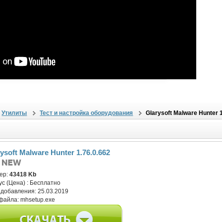
Утилиты
Тест и настройка оборудования
Glarysoft Malware Hunter 
ysoft Malware Hunter 1.76.0.662
ер:
43418 Kb
ус (Цена) :
Бесплатно
 добавления:
25.03.2019
файла:
mhsetup.exe