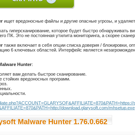
er
ищет вредоносные файлы и другие опасные угрозы, и удаляет
кать гиперсканирование, которое будет быстро обнаруживать вир
его ПК. Это не постоянная утилита мониторинга, а скорее скан
er
также включает в себя опции списка доверия / блокировки,
ацию 6 ключевых областей. Интерфейс является незагроможден
 Malware Hunter
:
оляет вам делать быстрое сканирование.
е стойких вредоносных программ.
роз.
нных.
циальности.
...filiate.php?ACCOUNT=GLARYSOF&AFFILIATE=870&PATH=https://sec
LIATE=870&PATH=http://download.glarysoft.com/mhsetup.exe
soft Malware Hunter 1.76.0.662