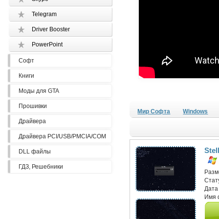
Telegram
Driver Booster
PowerPoint
Софт
Книги
Моды для GTA
Прошивки
Мир Софта
Windows
Драйвера
Драйвера PCI/USB/PMCIA/COM
Stel
DLL файлы
ГДЗ, Решебники
Разм
Стат
Дата
Имя 