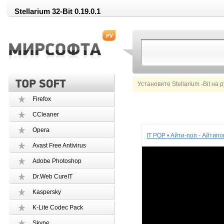
Stellarium 32-Bit 0.19.0.1
Установите Stellarium -Bit на 
Firefox
CCleaner
Реклама
Opera
IT POP • Айти-поп - Айтип
Avast Free Antivirus
Adobe Photoshop
Dr.Web CureIT
Kaspersky
K-Lite Codec Pack
Skype