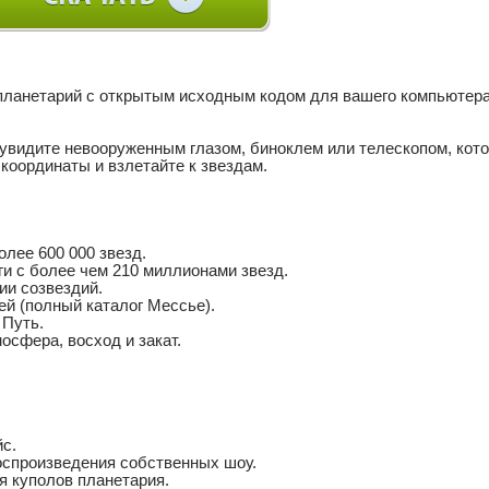
й планетарий с открытым исходным кодом для вашего компьютер
е увидите невооруженным глазом, биноклем или телескопом, кото
 координаты и взлетайте к звездам.
олее 600 000 звезд.
и с более чем 210 миллионами звезд.
ии созвездий.
й (полный каталог Мессье).
Путь.
осфера, восход и закат.
с.
оспроизведения собственных шоу.
я куполов планетария.