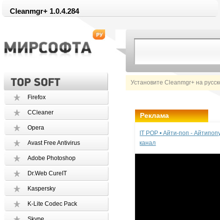
Cleanmgr+ 1.0.4.284
Установите Cleanmgr+ на русс
Firefox
CCleaner
Реклама
Opera
IT POP • Айти-поп - Айтипо
Avast Free Antivirus
канал
Adobe Photoshop
Dr.Web CureIT
Kaspersky
K-Lite Codec Pack
Skype