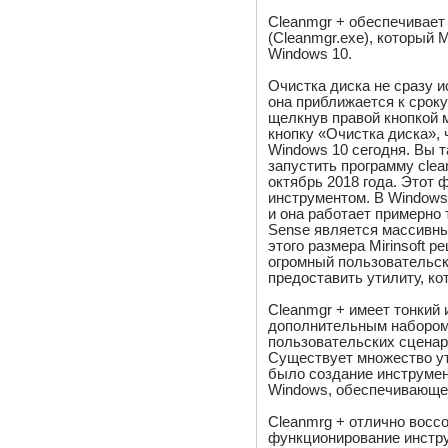
Cleanmgr + обеспечивает
(Cleanmgr.exe), который 
Windows 10.
Очистка диска не сразу и
она приближается к сроку
щелкнув правой кнопкой 
кнопку «Очистка диска», 
Windows 10 сегодня. Вы т
запустить программу clea
октябрь 2018 года. Этот 
инструментом. В Windows
и она работает примерно т
Sense является массивны
этого размера Mirinsoft 
огромный пользовательск
предоставить утилиту, ко
Cleanmgr + имеет тонкий
дополнительным набором 
пользовательских сценарие
Существует множество ути
было создание инструме
Windows, обеспечивающе
Cleanmrg + отлично восс
функционирование инстру