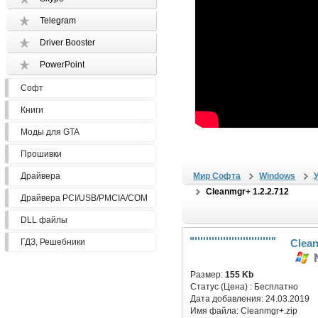
Telegram
Driver Booster
PowerPoint
Софт
Книги
Моды для GTA
Прошивки
Драйвера
Мир Софта
Windows
Cleanmgr+ 1.2.2.712
Драйвера PCI/USB/PMCIA/COM
DLL файлы
ГДЗ, Решебники
Clean
Размер:
155 Kb
Статус (Цена) :
Бесплатно
Дата добавления:
24.03.2019
Имя файла:
Cleanmgr+.zip