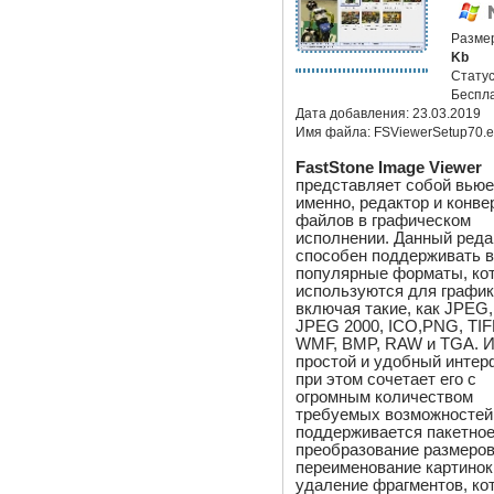
Разме
Kb
Статус
Беспл
Дата добавления:
23.03.2019
Имя файла:
FSViewerSetup70.
FastStone Image Viewer
представляет собой вьюе
именно, редактор и конве
файлов в графическом
исполнении. Данный реда
способен поддерживать 
популярные форматы, ко
используются для график
включая такие, как JPEG,
JPEG 2000, ICO,PNG, TIF
WMF, BMP, RAW и TGA. 
простой и удобный интер
при этом сочетает его с
огромным количеством
требуемых возможностей
поддерживается пакетно
преобразование размеров
переименование картинок
удаление фрагментов, ко