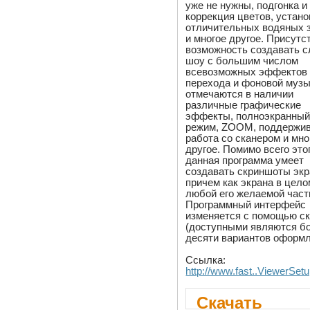
уже не нужны, подгонка и
коррекция цветов, устано
отличительных водяных 
и многое другое. Присутс
возможность создавать 
шоу с большим числом
всевозможных эффектов
перехода и фоновой музы
отмечаются в наличии
различные графические
эффекты, полноэкранны
режим, ZOOM, поддержи
работа со сканером и мно
другое. Помимо всего это
данная программа умеет
создавать скриншоты экр
причем как экрана в целом
любой его желаемой част
Программный интерфейс
изменяется с помощью с
(доступными являются б
десяти вариантов оформл
Ссылка:
http://www.fast..ViewerSet
Скачать