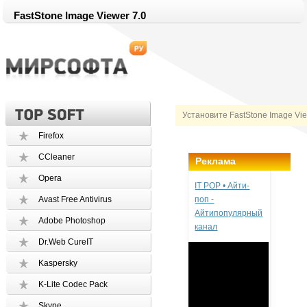
FastStone Image Viewer 7.0
Установите FastStone Image Vi
Firefox
CCleaner
Реклама
Opera
IT POP • Айти-
Avast Free Antivirus
поп -
Айтипопулярный
Adobe Photoshop
канал
Dr.Web CureIT
Kaspersky
K-Lite Codec Pack
Skype