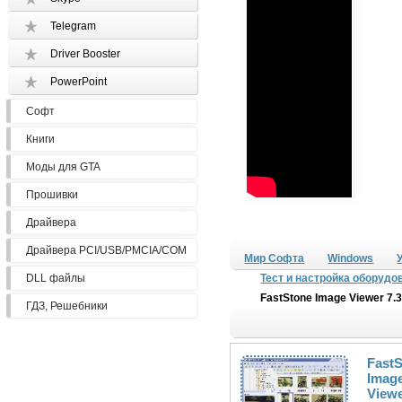
Telegram
Driver Booster
PowerPoint
Софт
Книги
Моды для GTA
Прошивки
Драйвера
Драйвера PCI/USB/PMCIA/COM
Мир Софта
Windows
DLL файлы
Тест и настройка оборудо
FastStone Image Viewer 7.
ГДЗ, Решебники
Fast
Imag
Viewe