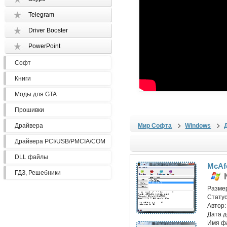
Telegram
Driver Booster
PowerPoint
Софт
Книги
Моды для GTA
Прошивки
Драйвера
Мир Софта
Windows
Драйвера PCI/USB/PMCIA/COM
DLL файлы
McAfe
ГДЗ, Решебники
Разме
Статус
Автор
Дата 
Имя ф