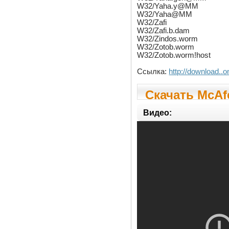
W32/Yaha.y@MM
W32/Yaha@MM
W32/Zafi
W32/Zafi.b.dam
W32/Zindos.worm
W32/Zotob.worm
W32/Zotob.worm!host
Ссылка:
http://download..
Скачать McAfe
Видео: