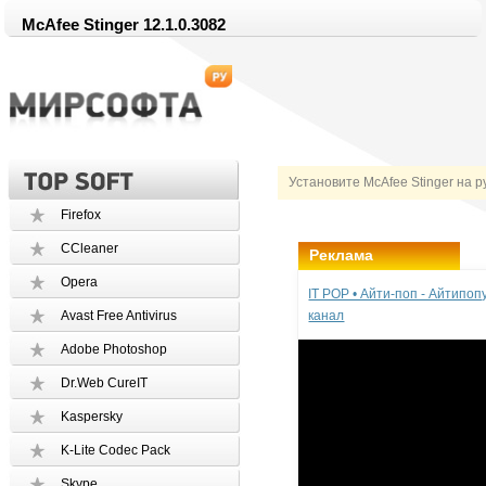
McAfee Stinger 12.1.0.3082
Установите McAfee Stinger на р
Firefox
CCleaner
Реклама
Opera
IT POP • Айти-поп - Айтипо
Avast Free Antivirus
канал
Adobe Photoshop
Dr.Web CureIT
Kaspersky
K-Lite Codec Pack
Skype