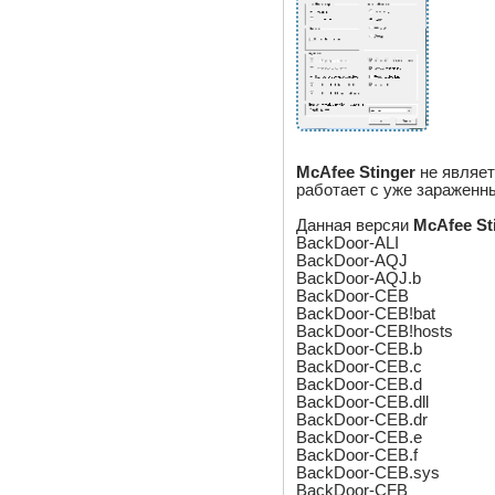
McAfee Stinger
не являет
работает с уже зараженн
Данная версяи
McAfee St
BackDoor-ALI
BackDoor-AQJ
BackDoor-AQJ.b
BackDoor-CEB
BackDoor-CEB!bat
BackDoor-CEB!hosts
BackDoor-CEB.b
BackDoor-CEB.c
BackDoor-CEB.d
BackDoor-CEB.dll
BackDoor-CEB.dr
BackDoor-CEB.e
BackDoor-CEB.f
BackDoor-CEB.sys
BackDoor-CFB