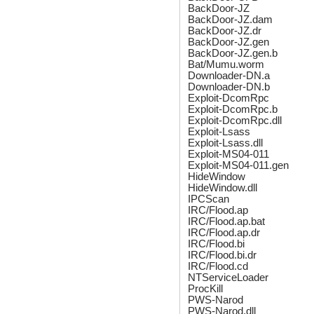
BackDoor-JZ
BackDoor-JZ.dam
BackDoor-JZ.dr
BackDoor-JZ.gen
BackDoor-JZ.gen.b
Bat/Mumu.worm
Downloader-DN.a
Downloader-DN.b
Exploit-DcomRpc
Exploit-DcomRpc.b
Exploit-DcomRpc.dll
Exploit-Lsass
Exploit-Lsass.dll
Exploit-MS04-011
Exploit-MS04-011.gen
HideWindow
HideWindow.dll
IPCScan
IRC/Flood.ap
IRC/Flood.ap.bat
IRC/Flood.ap.dr
IRC/Flood.bi
IRC/Flood.bi.dr
IRC/Flood.cd
NTServiceLoader
ProcKill
PWS-Narod
PWS-Narod.dll