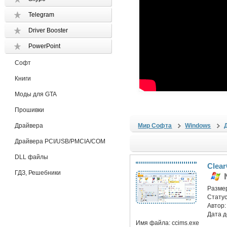
Telegram
Driver Booster
PowerPoint
Софт
Книги
Моды для GTA
Прошивки
Драйвера
Мир Софта
Windows
Драйвера PCI/USB/PMCIA/COM
DLL файлы
Clear
ГДЗ, Решебники
Разме
Статус
Автор
Дата 
Имя файла:
ccims.exe