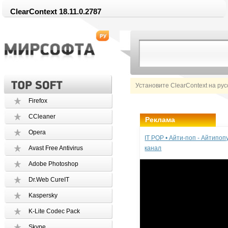
ClearContext 18.11.0.2787
Установите ClearContext на ру
Firefox
CCleaner
Реклама
Opera
IT POP • Айти-поп - Айтипо
Avast Free Antivirus
канал
Adobe Photoshop
Dr.Web CureIT
Kaspersky
K-Lite Codec Pack
Skype