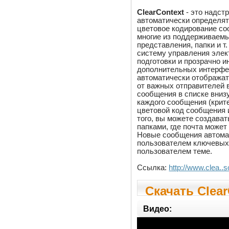
ClearContext
- это надстр
автоматически определят
цветовое кодирование со
многие из поддерживаемых
представления, папки и т
систему управления элек
подготовки и прозрачно и
дополнительных интерфе
автоматически отобража
от важных отправителей 
сообщения в списке вниз
каждого сообщения (крите
цветовой код сообщения и
того, вы можете создава
папками, где почта может
Новые сообщения автома
пользователем ключевых 
пользователем теме.
Ссылка:
http://www.clea..
Скачать Clear
Видео: