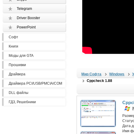
Telegram
Driver Booster
PowerPoint
Софт
Книги
Моды для GTA
Прошивки
Драйвера
Мир Софта
Windows
Cppcheck 1.88
Драйвера PCI/USB/PMCIA/COM
DLL файлы
ГДЗ, Решебники
Cppc
Разме
Статус
Дата 
Имя ф