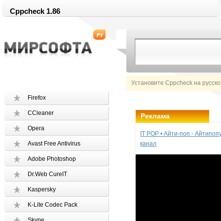
Cppcheck 1.86
Установите Cppcheck на русск
Firefox
CCleaner
Реклама
Opera
IT POP • Айти-поп - Айтипо
Avast Free Antivirus
канал
Adobe Photoshop
Dr.Web CureIT
Kaspersky
K-Lite Codec Pack
Skype