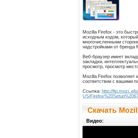
Mozilla Firefox - это бы
исходным кодом, который
многочисленными сторонн
надстройками от бренда M
Веб-браузер имеет вклад
закладки, интеллектуаль
просмотр, просмотр мест
Mozilla Firefox позволяе
соответствии с вашими п
Ссылка:
http://ftp.mozi..e
US/Firefox%20Setup%2067
Скачать Mozill
Nightly
Видео: