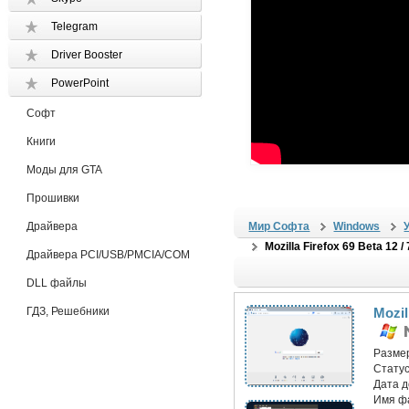
Telegram
Driver Booster
PowerPoint
Софт
Книги
Моды для GTA
Прошивки
Драйвера
Мир Софта
Windows
Mozilla Firefox 69 Beta 12 /
Драйвера PCI/USB/PMCIA/COM
DLL файлы
ГДЗ, Решебники
Mozil
Разме
Статус
Дата 
Имя ф