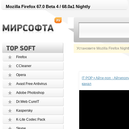
Mozilla Firefox 67.0 Beta 4 / 68.0a1 Nightly
Установите Mozilla Firefox Nigh
Firefox
CCleaner
Реклама
Opera
IT POP • Айти-поп - Айтипо
Avast Free Antivirus
канал
Adobe Photoshop
Dr.Web CureIT
Kaspersky
K-Lite Codec Pack
Skype