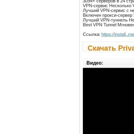
3094+ серверов в 24 стр
VPN-сервис Несколько
Лучший VPN-сервис с н
Включен прокси-сервер
Лучший VPN-туннель Не
Best VPN Tunnel Мгнове
Ссылка:
https://install.
Скачать Priva
Видео: