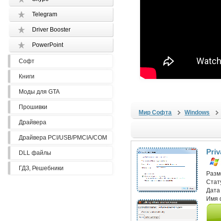
Telegram
Driver Booster
PowerPoint
Софт
Книги
Моды для GTA
Прошивки
Мир Софта
Windows
Драйвера
Драйвера PCI/USB/PMCIA/COM
Priv
DLL файлы
ГДЗ, Решебники
Разм
Стат
Дата
Имя 