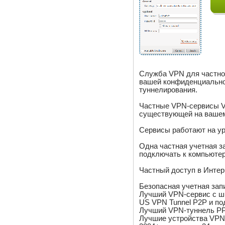
Служба VPN для частно
вашей конфиденциально
туннелирования.
Частные VPN-сервисы VP
существующей на вашем
Сервисы работают на ур
Одна частная учетная з
подключать к компьютеру
Частный доступ в Инте
Безопасная учетная за
Лучший VPN-сервис с ш
US VPN Tunnel P2P и по
Лучший VPN-туннель PP
Лучшие устройства VPN 