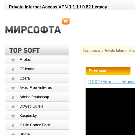
Private Internet Access VPN 1.1.1 / 0.82 Legacy
Установите Private Internet A
Firefox
CCleaner
Реклама
Opera
IT POP • Айти-поп - Айтип
Avast Free Antivirus
Adobe Photoshop
Dr.Web CureIT
Kaspersky
K-Lite Codec Pack
Skype