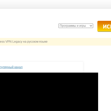
ccess VPN Legacy на русском языке
опулярный канал