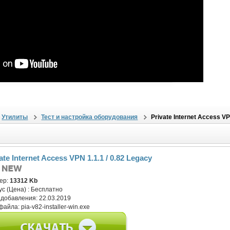
Утилиты
Тест и настройка оборудования
Private Internet Access VP
ate Internet Access VPN 1.1.1 / 0.82 Legacy
ер:
13312 Kb
ус (Цена) :
Бесплатно
 добавления:
22.03.2019
файла:
pia-v82-installer-win.exe