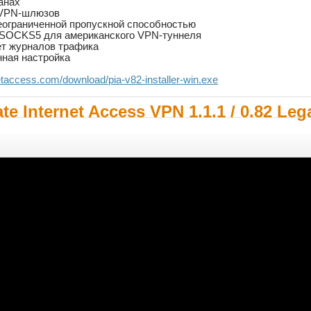
анах
 VPN-шлюзов
еограниченной пропускной способностью
 SOCKS5 для американского VPN-туннеля
т журналов трафика
нная настройка
.rnetaccess.com/download/pia-v82-installer-win.exe
te Internet Access VPN 1.1.1 / 0.82 Leg