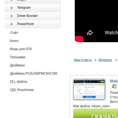
Telegram
Driver Booster
PowerPoint
Софт
Книги
Моды для GTA
Прошивки
Мир Софта
Windows
Драйвера
Драйвера PCI/USB/PMCIA/COM
Mal
DLL файлы
ГДЗ, Решебники
Разм
Стат
Дата
Имя файла:
mbam_rules