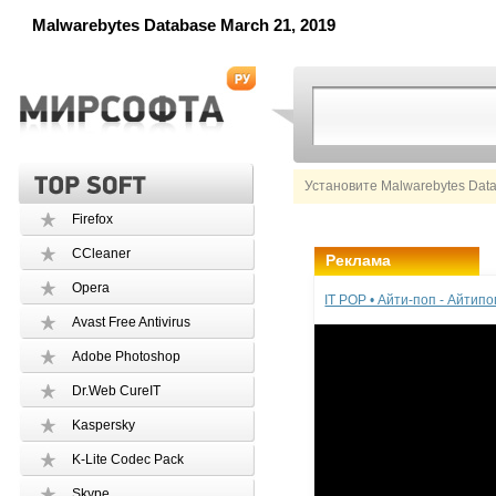
Malwarebytes Database March 21, 2019
Установите Malwarebytes Dat
Firefox
CCleaner
Реклама
Opera
IT POP • Айти-поп - Айтип
Avast Free Antivirus
Adobe Photoshop
Dr.Web CureIT
Kaspersky
K-Lite Codec Pack
Skype