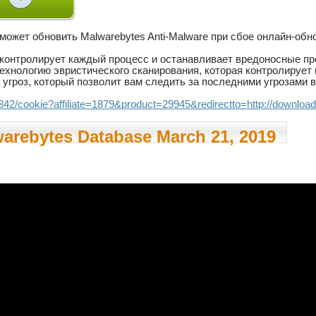
может обновить Malwarebytes Anti-Malware при сбое онлайн-обн
контролирует каждый процесс и останавливает вредоносные про
ехнологию эвристического сканирования, которая контролирует 
р угроз, который позволит вам следить за последними угрозами 
../342/cookie?affiliate=1879&product=29945&redirectto=http://downl
arebytes Database March 21, 2019