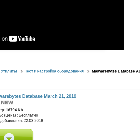
Утилиты
Тест и настройка оборудования
Malwarebytes Database Au
warebytes Database March 21, 2019
ер:
16794 Kb
ус (Цена) :
Бесплатно
 добавления:
22.03.2019