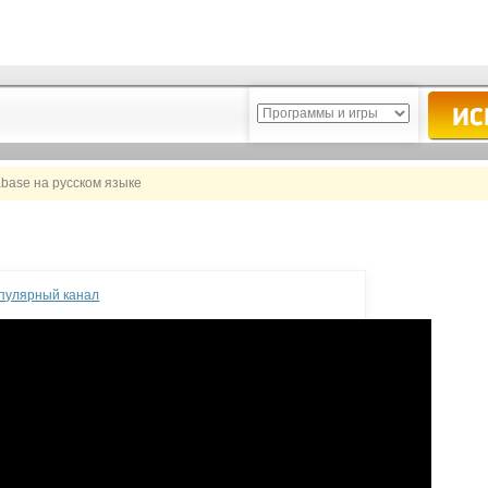
abase на русском языке
опулярный канал