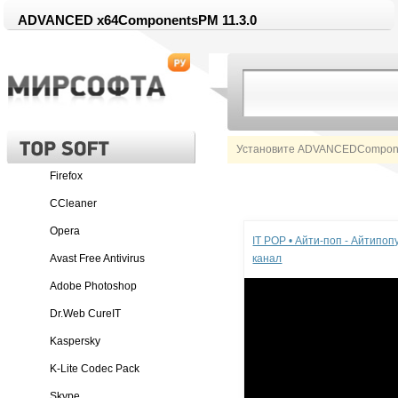
ADVANCED x64ComponentsPM 11.3.0
Установите ADVANCEDCompone
Firefox
CCleaner
Реклама
Opera
IT POP • Айти-поп - Айтипо
Avast Free Antivirus
канал
Adobe Photoshop
Dr.Web CureIT
Kaspersky
K-Lite Codec Pack
Skype