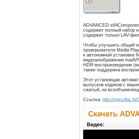
ADVANCED x64ComponentsP
содержит полный набор 
содержит только LAV-филь
Чтобы улучшить общий о
проигрывателя Media Play
к автономной установке 
видеоизображения madVR
HDR-воспроизведение (ви
также поддержка воспро
Этот установщик автомат
выпусков кодеков с ваше
сжатый, но всеобъемлющи
Ссылка:
http://mirsofta
Скачать ADV
11.3.0
Видео: