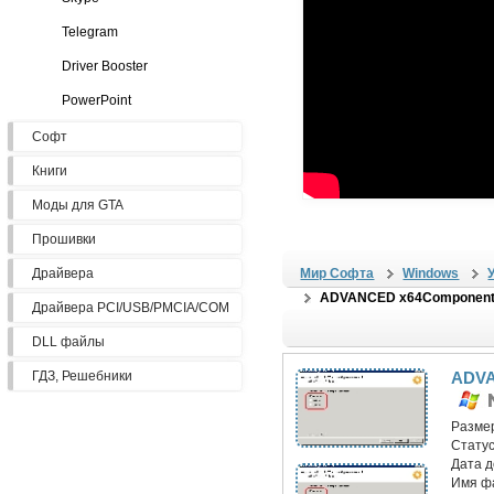
Telegram
Driver Booster
PowerPoint
Софт
Книги
Моды для GTA
Прошивки
Драйвера
Мир Софта
Windows
ADVANCED x64Components
Драйвера PCI/USB/PMCIA/COM
DLL файлы
ГДЗ, Решебники
ADVA
Разме
Статус
Дата 
Имя ф