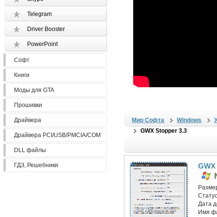
Telegram
Driver Booster
PowerPoint
Софт
Книги
Моды для GTA
Прошивки
Драйвера
Мир Софта
Windows
GWX Stopper 3.3
Драйвера PCI/USB/PMCIA/COM
DLL файлы
ГДЗ, Решебники
GWX 
Разме
Статус
Дата 
Имя ф