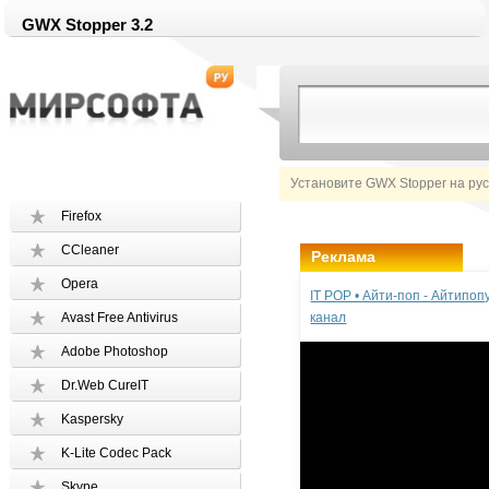
GWX Stopper 3.2
Установите GWX Stopper на ру
Firefox
CCleaner
Реклама
Opera
IT POP • Айти-поп - Айтипо
Avast Free Antivirus
канал
Adobe Photoshop
Dr.Web CureIT
Kaspersky
K-Lite Codec Pack
Skype