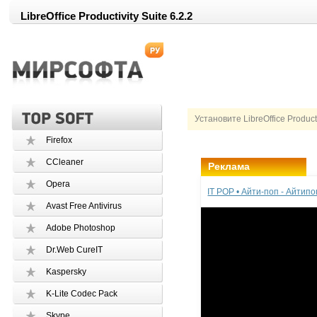
LibreOffice Productivity Suite 6.2.2
Установите LibreOffice Product
Firefox
CCleaner
Реклама
Opera
IT POP • Айти-поп - Айтип
Avast Free Antivirus
Adobe Photoshop
Dr.Web CureIT
Kaspersky
K-Lite Codec Pack
Skype