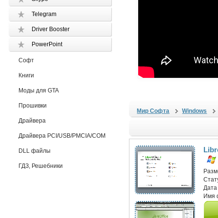
Telegram
Driver Booster
PowerPoint
Софт
Книги
Моды для GTA
Прошивки
Мир Софта
Windows
Драйвера
Драйвера PCI/USB/PMCIA/COM
Libr
DLL файлы
ГДЗ, Решебники
Разм
Стат
Дата
Имя 