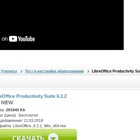
Утилиты
Тест и настройка оборудования
LibreOffice Productivity Sui
eOffice Productivity Suite 6.2.2
ер:
291840 Kb
ус (Цена) :
Бесплатно
 добавления:
21.03.2019
файла:
LibreOffice_6.2.2_Win_x64.msi