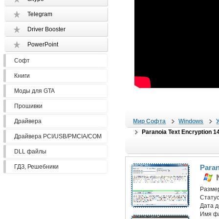
Telegram
Driver Booster
PowerPoint
Софт
Книги
Моды для GTA
Прошивки
Драйвера
Мир Софта
Windows
Paranoia Text Encryption 
Драйвера PCI/USB/PMCIA/COM
DLL файлы
ГДЗ, Решебники
Paran
Разме
Статус
Дата 
Имя ф