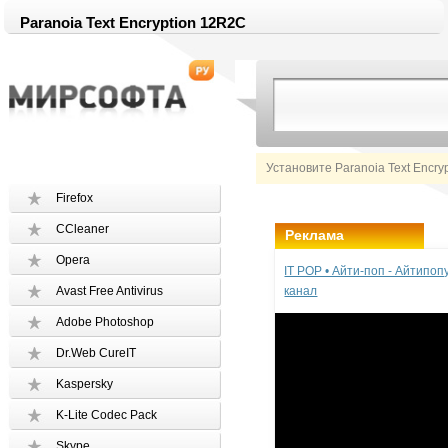
Paranoia Text Encryption 12R2C
Установите Paranoia Text Encry
Firefox
CCleaner
Реклама
Opera
IT POP • Айти-поп - Айтипо
Avast Free Antivirus
канал
Adobe Photoshop
Dr.Web CureIT
Kaspersky
K-Lite Codec Pack
Skype