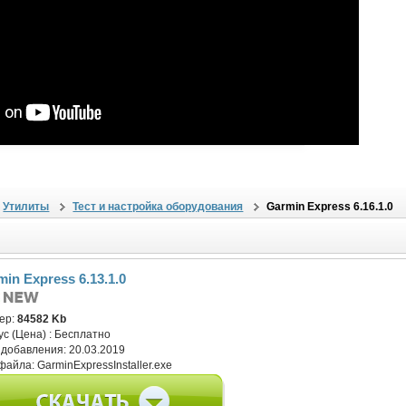
Утилиты
Тест и настройка оборудования
Garmin Express 6.16.1.0
in Express 6.13.1.0
ер:
84582 Kb
ус (Цена) :
Бесплатно
 добавления:
20.03.2019
файла:
GarminExpressInstaller.exe