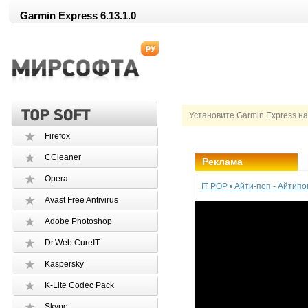
Garmin Express 6.13.1.0
Установите Garmin Express на
Firefox
CCleaner
Реклама
Opera
IT POP • Айти-поп - Айтип
Avast Free Antivirus
Adobe Photoshop
Dr.Web CureIT
Kaspersky
K-Lite Codec Pack
Skype