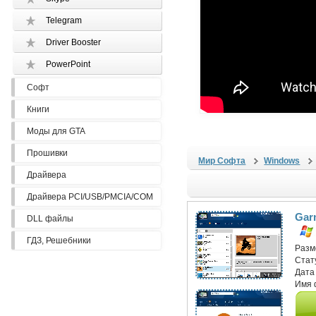
Telegram
Driver Booster
PowerPoint
Софт
Книги
Моды для GTA
Прошивки
Мир Софта
Windows
Драйвера
Драйвера PCI/USB/PMCIA/COM
Garm
DLL файлы
ГДЗ, Решебники
Разм
Стат
Дата
Имя 