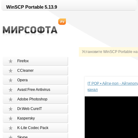
WinSCP Portable 5.13.9
Установите WinSCP Portable на
Firefox
CCleaner
Реклама
Opera
IT POP • Айти-поп - Айтипо
Avast Free Antivirus
канал
Adobe Photoshop
Dr.Web CureIT
Kaspersky
K-Lite Codec Pack
Skype