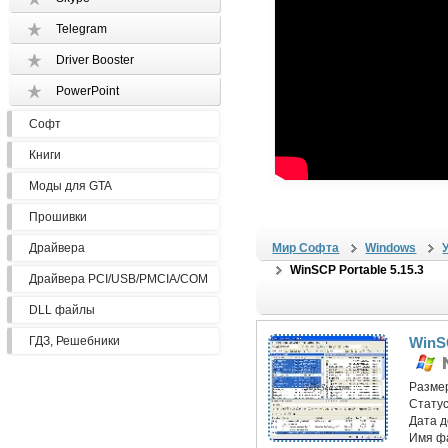
Telegram
Driver Booster
PowerPoint
Софт
Книги
Моды для GTA
Прошивки
Драйвера
Мир Софта
Windows
WinSCP Portable 5.15.3
Драйвера PCI/USB/PMCIA/COM
DLL файлы
ГДЗ, Решебники
WinSC
Разме
Статус
Дата 
Имя ф