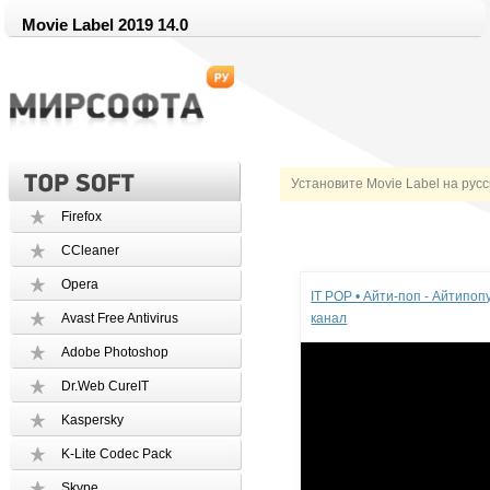
Movie Label 2019 14.0
Установите Movie Label на рус
Firefox
CCleaner
Реклама
Opera
IT POP • Айти-поп - Айтипо
Avast Free Antivirus
канал
Adobe Photoshop
Dr.Web CureIT
Kaspersky
K-Lite Codec Pack
Skype