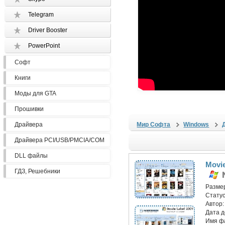
Telegram
Driver Booster
PowerPoint
Софт
Книги
Моды для GTA
Прошивки
Драйвера
Мир Софта
Windows
Драйвера PCI/USB/PMCIA/COM
DLL файлы
Movie
ГДЗ, Решебники
Разме
Статус
Автор
Дата 
Имя ф