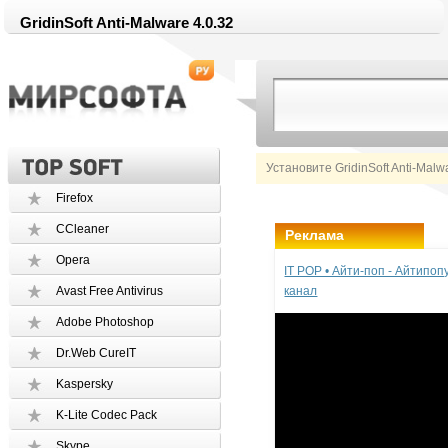
GridinSoft Anti-Malware 4.0.32
Установите GridinSoft Anti-Mal
Firefox
CCleaner
Реклама
Opera
IT POP • Айти-поп - Айтипо
Avast Free Antivirus
канал
Adobe Photoshop
Dr.Web CureIT
Kaspersky
K-Lite Codec Pack
Skype