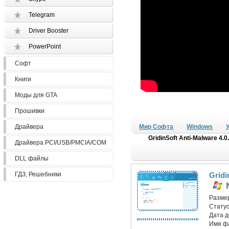
Telegram
Driver Booster
PowerPoint
Софт
Книги
Моды для GTA
Прошивки
Драйвера
Мир Софта
Windows
GridinSoft Anti-Malware 4.0
Драйвера PCI/USB/PMCIA/COM
DLL файлы
ГДЗ, Решебники
Gridi
Разме
Статус
Дата 
Имя ф