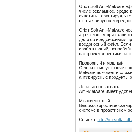
GridinSoft Anti-Malware 
числе рекламное, вредоно
очистить, гарантируя, чт
от атак вирусов и вредон
GridinSoft Anti-Malware 
агрессивным при сканиров
дело со вредоносными пр
вредоносный файл. Если 
срабатываний, попробуй
настройки эвристики, ко
Проворный и мощный.
С легкостью устраняет лю
Malware помогает в слож
антивирусные продукты о
Легко использовать.
Anti-Malware имеет удобн
Молниеносный.
Высокоскоростное сканир
системе в проактивном р
Ссылка:
http://mirsofta..a