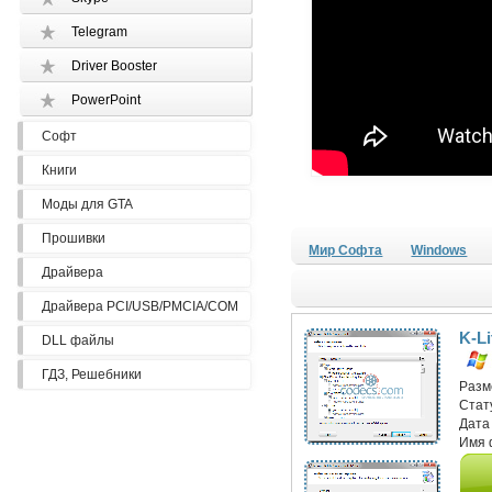
Telegram
Driver Booster
PowerPoint
Софт
Книги
Моды для GTA
Прошивки
Мир Софта
Windows
Драйвера
Драйвера PCI/USB/PMCIA/COM
K-L
DLL файлы
ГДЗ, Решебники
Разм
Стат
Дата
Имя 