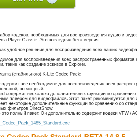
 набор кодеков, необходимых для воспроизведения аудио и виде
edia Player Classic. Это последняя бета-версия.
как удобное решение для воспроизведения всех ваших видеофа
димое для воспроизведения всех распространенных форматов а
 такие как создание эскизов в Explorer.
нта (стабильного) K-Lite Codec Pack:
c содержит все необходимое для воспроизведения всех распрост
большой, но мощный.
dard содержит несколько дополнительных функций по сравнению 
ным плеером для видеофайлов. Этот пакет рекомендуется для 
 имеет некоторые дополнительные функции по сравнению со стан
ых фильтров DirectShow.
 - это полный пакет. Он дополнительно содержит кодеки VFW / 
..te_Codec_Pack_1485_Standard.exe
te Codec Pack Standard BETA 14.8.5