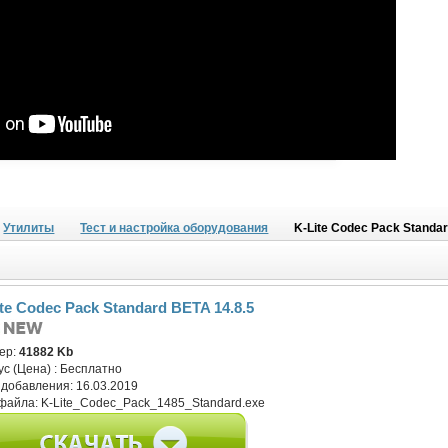
Утилиты
Тест и настройка оборудования
K-Lite Codec Pack Standar
ite Codec Pack Standard BETA 14.8.5
ер:
41882 Kb
ус (Цена) :
Бесплатно
 добавления:
16.03.2019
файла:
K-Lite_Codec_Pack_1485_Standard.exe