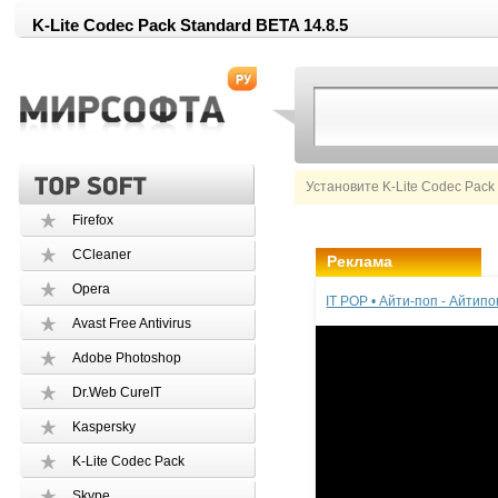
K-Lite Codec Pack Standard BETA 14.8.5
Установите K-Lite Codec Pack
Firefox
CCleaner
Реклама
Opera
IT POP • Айти-поп - Айтип
Avast Free Antivirus
Adobe Photoshop
Dr.Web CureIT
Kaspersky
K-Lite Codec Pack
Skype