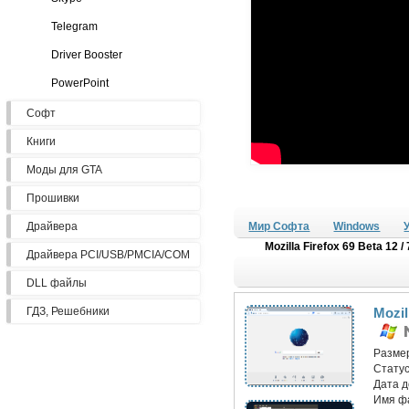
Telegram
Driver Booster
PowerPoint
Софт
Книги
Моды для GTA
Прошивки
Драйвера
Мир Софта
Windows
Mozilla Firefox 69 Beta 12 /
Драйвера PCI/USB/PMCIA/COM
DLL файлы
ГДЗ, Решебники
Mozil
Разме
Статус
Дата 
Имя ф