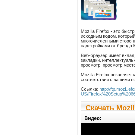
Mozilla Firefox - это бы
исходным кодом, который
многочисленными сторонн
надстройками от бренда M
Веб-браузер имеет вклад
закладки, интеллектуаль
просмотр, просмотр мест
Mozilla Firefox позволяе
соответствии с вашими п
Ссылка:
http://ftp.mozi..e
US/Firefox%20Setup%2066
Скачать Mozill
Nightly
Видео: