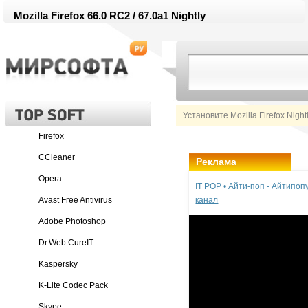
Mozilla Firefox 66.0 RC2 / 67.0a1 Nightly
Установите Mozilla Firefox Nigh
Firefox
CCleaner
Реклама
Opera
IT POP • Айти-поп - Айтипо
Avast Free Antivirus
канал
Adobe Photoshop
Dr.Web CureIT
Kaspersky
K-Lite Codec Pack
Skype