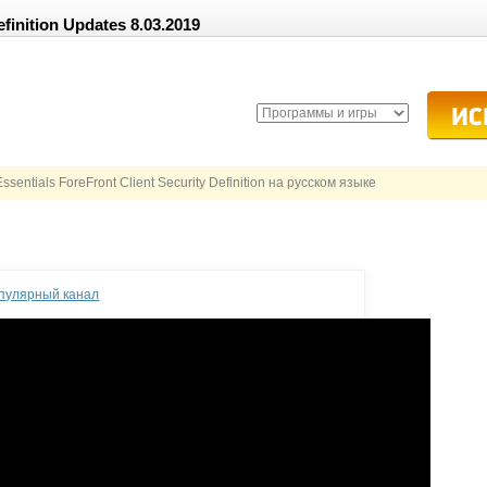
efinition Updates 8.03.2019
ssentials ForeFront Client Security Definition на русском языке
опулярный канал