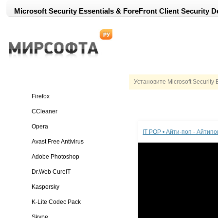
Microsoft Security Essentials & ForeFront Client Security D
Установите Microsoft Security E
Firefox
CCleaner
Реклама
Opera
IT POP • Айти-поп - Айтип
Avast Free Antivirus
Adobe Photoshop
Dr.Web CureIT
Kaspersky
K-Lite Codec Pack
Skype