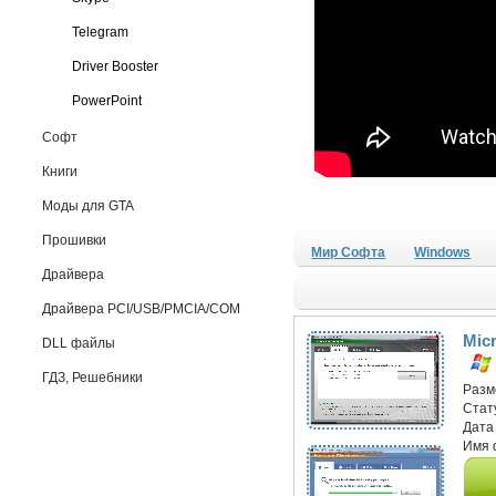
Telegram
Driver Booster
PowerPoint
Софт
Книги
Моды для GTA
Прошивки
Мир Софта
Windows
Драйвера
Драйвера PCI/USB/PMCIA/COM
Micr
DLL файлы
ГДЗ, Решебники
Разм
Стат
Дата
Имя 