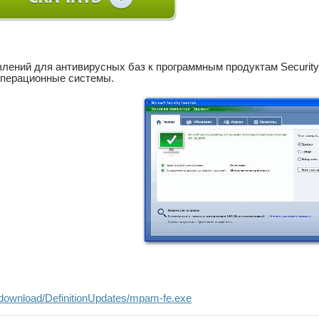
ений для антивирусных баз к программным продуктам Security Es
 операционные системы.
..download/DefinitionUpdates/mpam-fe.exe