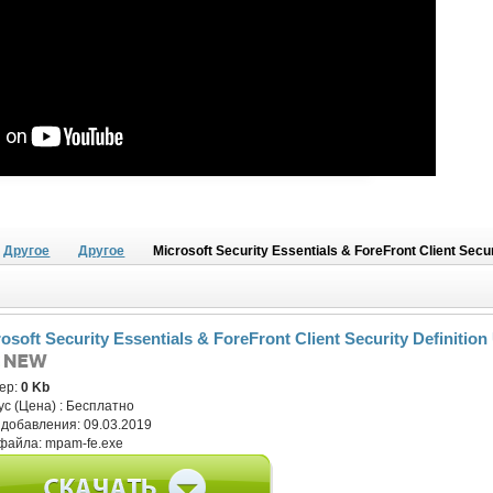
Другое
Другое
Microsoft Security Essentials & ForeFront Client Secu
osoft Security Essentials & ForeFront Client Security Definition
ер:
0 Kb
ус (Цена) :
Бесплатно
 добавления:
09.03.2019
файла:
mpam-fe.exe