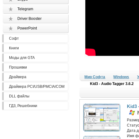
Telegram
Driver Booster
PowerPoint
Софт
Книги
Моды для GTA
Прошивки
Драйвера
Мир Софта
Windows
Kid3 - Audio Tagger 3.6.2
Драйвера PCI/USB/PMCIA/COM
DLL файлы
ГДЗ, Решебники
Kid3 
Разме
Статус
Дата 
Имя ф