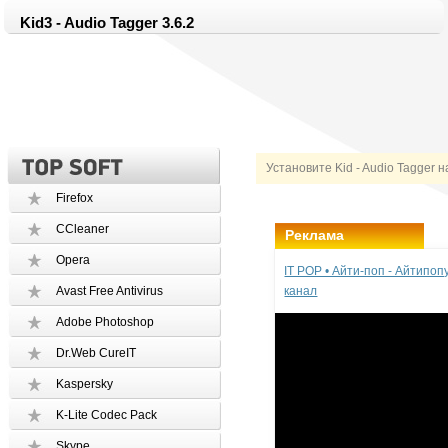
Kid3 - Audio Tagger 3.6.2
Установите Kid - Audio Tagger 
Firefox
CCleaner
Реклама
Opera
IT POP • Айти-поп - Айтипо
Avast Free Antivirus
канал
Adobe Photoshop
Dr.Web CureIT
Kaspersky
K-Lite Codec Pack
Skype