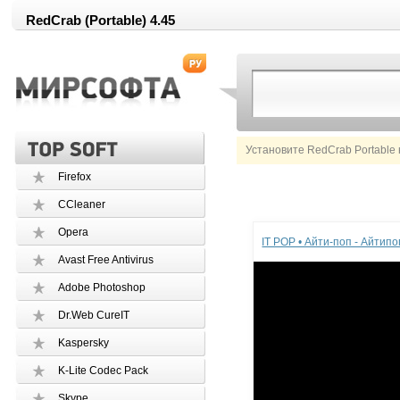
RedCrab (Portable) 4.45
Установите RedCrab Portable 
Firefox
CCleaner
Реклама
Opera
IT POP • Айти-поп - Айтип
Avast Free Antivirus
Adobe Photoshop
Dr.Web CureIT
Kaspersky
K-Lite Codec Pack
Skype