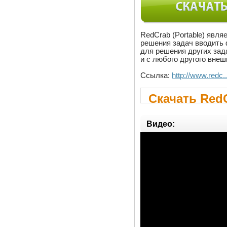
RedCrab (Portable) явл
решения задач вводить 
для решения других зада
и с любого другого внеш
Ссылка:
http://www.redc.
Скачать RedC
Видео: