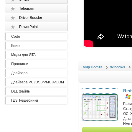
Telegram
Driver Booster
PowerPoint
Софт
Книги
Моды для GTA
Прошивки
Мир Софта
Windows
Драйвера
Драйвера PCI/USB/PMCIA/COM
RedC
DLL файлы
ГДЗ, Решебники
Разм
Стат
ОС:
Дата
Имя 