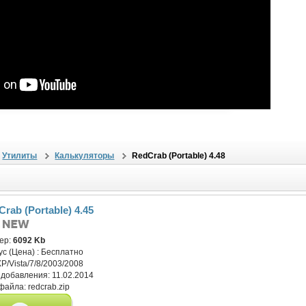
Утилиты
Калькуляторы
RedCrab (Portable) 4.48
rab (Portable) 4.45
ер:
6092 Kb
ус (Цена) :
Бесплатно
XP/Vista/7/8/2003/2008
 добавления:
11.02.2014
файла:
redcrab.zip