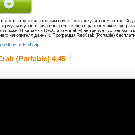
яется многофункциональным научным калькулятором, который да
формулы и уравнения непосредственно в рабочем окне програм
ч позже. Программа RedCrab (Portable) не требует установки и 
него накопителя данных. Программа RedCrab (Portable) бесплатн
.ownload/redcrab.zip
rab (Portable) 4.45