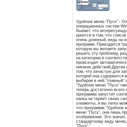
Удобное меню "Пуск" - О
операционных систем Win
бывает, что интересующу
кроется в том, что списо
очень длинный, ведь на 
программ. Приходится тр
которую вы желаете запу
решить эту проблему, ра
на категории в соответст
происходит автоматическ
никаких действий.Другая
том, что зачастую для за
которой она содержится в
выбирая в ней "главный"
"Удобное меню "Пуск" па
теперь достаточно всего 
программа запустит соот
папка не теряет своих св
элементы, и вы легко мо
что программа "Удобное 
меню "Пуск", она лишь п
отображения. Это значит,
стандартному виду меню,
"Пуск"."