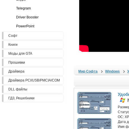
Telegram
Driver Booster
PowerPoint
Софт
Книги
Моды для GTA
Прошивки
Драйвера
Мир Софта
Windows
Драйвера PCI/USB/PMCIA/COM
DLL файлы
Удоб
ГДЗ, Решебники
Разме
Статус
ОС:
XP
Дата 
Имя ф