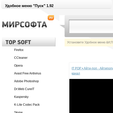
Удобное меню "Пуск" 1.92
Установите Удобное меню &#;Пу
Firefox
CCleaner
Реклама
Opera
IT POP • Айти-поп - Айтипо
Avast Free Antivirus
канал
Adobe Photoshop
Dr.Web CureIT
Kaspersky
K-Lite Codec Pack
Skype