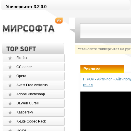
Университет 3.2.0.0
Установите Университет на рус
Firefox
CCleaner
Реклама
Opera
IT POP • Айти-поп - Айтипо
Avast Free Antivirus
канал
Adobe Photoshop
Dr.Web CureIT
Kaspersky
K-Lite Codec Pack
Skype