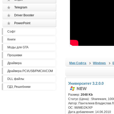
Telegram
Driver Booster
PowerPoint
Софт
Книги
Моды для GTA
Прошивки
Драйвера
Мир Софта
Windows
Драйвера PCI/USB/PMCIA/COM
DLL файлы
Университет 3.2.0.0
ГДЗ, Решебники
Размер:
2048 Kb
Статус (Цена) :
Shareware, 100
Автор:
Пантелеев Владислав Л
ОС:
98/ME/2K/XP
Дата добавления:
14.06.2010