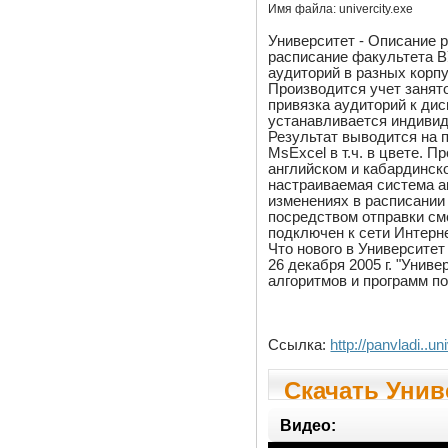
Имя файла:
univercity.exe
Университет - Описание 
расписание факультета В
аудиторий в разных корп
Производится учет занят
привязка аудиторий к дис
устанавливается индивид
Результат выводится на 
MsExcel в т.ч. в цвете. П
английском и кабардинск
настраиваемая система а
изменениях в расписани
посредством отправки см
подключен к сети Интерне
Что нового в Университет 
26 декабря 2005 г. "Унив
алгоритмов и программ п
Ссылка:
http://panvladi..un
Скачать Униве
Видео: