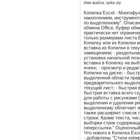
Имя файла:
spike.zip
Копилка Excel - Многоф
накоплением, инструмент
по выделенному”. Описан
обмена Office, буфер об
практически нет ограниче
только размерами листа Ex
Копилку или из Копилки и
вставка из Копилки в тек
замещением; - раздельная
установка начальной пози
вставка в Копилку на выб
ячеек; - просмотр и реда
Копилки на диске; - быст
выделенной области право
предварительного выделе
текущий лист; - быстрая 
быстрая вставка всего с
для работы с рисунками 
выделения и удаления ри
выделенному облегчает и
также расширяет список 
строки. Кроме текста, чи
выборки строк содержащи
гиперссылки." Оценочный 
Что нового в Копилка Exce
- добавлены "Стили копир