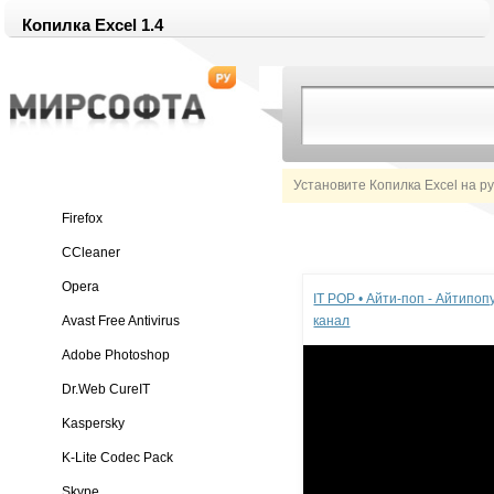
Копилка Excel 1.4
Установите Копилка Excel на р
Firefox
CCleaner
Реклама
Opera
IT POP • Айти-поп - Айтипо
Avast Free Antivirus
канал
Adobe Photoshop
Dr.Web CureIT
Kaspersky
K-Lite Codec Pack
Skype