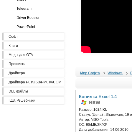
Telegram
Driver Booster
PowerPoint
Софт
Книги
Моды для GTA
Прошивки
Драйвера
Мир Софта
Windows
Драйвера PCI/USB/PMCIA/COM
DLL файлы
Копилка Excel 1.4
ГДЗ, Решебники
Размер:
1024 Kb
Статус (Цена) :
Shareware, 19 
Автор:
MSO-Tools
ОС:
98/ME/2K/XP
Дата добавления:
14.06.2010