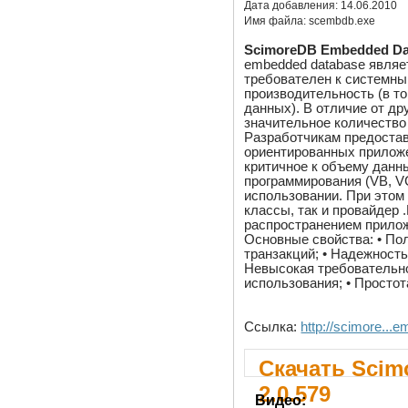
Дата добавления:
14.06.2010
Имя файла:
scembdb.exe
ScimoreDB Embedded Da
embedded database явля
требователен к системны
производительность (в т
данных). В отличие от д
значительное количество
Разработчикам предостав
ориентированных приложе
критичное к объему данн
программирования (VB, V
использовании. При этом
классы, так и провайдер 
распространением прило
Основные свойства: • По
транзакций; • Надежность
Невысокая требовательнос
использования; • Простот
Ссылка:
http://scimore...
Скачать Scim
2.0.579
Видео: