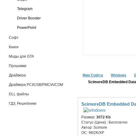
Telegram
Driver Booster
PowerPoint
Софт
Книги
Моды для GTA
Прошивки
Драйвера
Мир Софта
Windows
ScimoreDB Embedded Data
Драйвера PCI/USB/PMCIA/COM
DLL файлы
ГДЗ, Решебники
ScimoreDB Embedded Dat
Размер:
3072 Kb
Статус (Цена) :
Бесплатно
Автор:
Scimore
ОС:
98/2K/XP