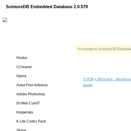
ScimoreDB Embedded Database 2.0.579
Установите ScimoreDB Embedde
Firefox
CCleaner
Реклама
Opera
IT POP • Айти-поп - Айтипо
Avast Free Antivirus
канал
Adobe Photoshop
Dr.Web CureIT
Kaspersky
K-Lite Codec Pack
Skype