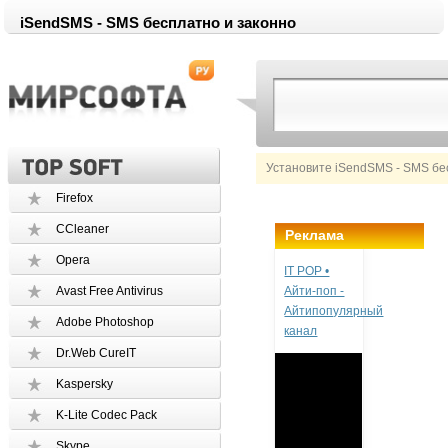
iSendSMS - SMS бесплатно и законно
Установите iSendSMS - SMS бес
Firefox
CCleaner
Реклама
Opera
IT POP •
Avast Free Antivirus
Айти-поп -
Айтипопулярный
Adobe Photoshop
канал
Dr.Web CureIT
Kaspersky
K-Lite Codec Pack
Skype