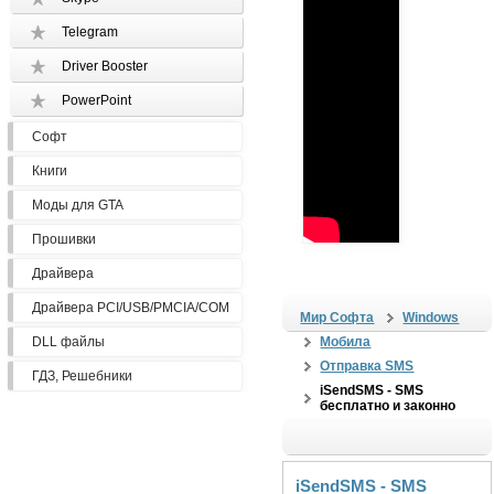
Telegram
Driver Booster
PowerPoint
Софт
Книги
Моды для GTA
Прошивки
Драйвера
Драйвера PCI/USB/PMCIA/COM
Мир Софта
Windows
DLL файлы
Мобила
Отправка SMS
ГДЗ, Решебники
iSendSMS - SMS
бесплатно и законно
iSendSMS - SMS