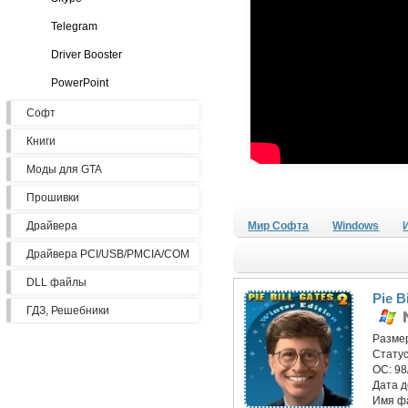
Telegram
Driver Booster
PowerPoint
Софт
Книги
Моды для GTA
Прошивки
Драйвера
Мир Софта
Windows
Драйвера PCI/USB/PMCIA/COM
DLL файлы
Pie B
ГДЗ, Решебники
Разме
Статус
ОС:
98
Дата 
Имя ф