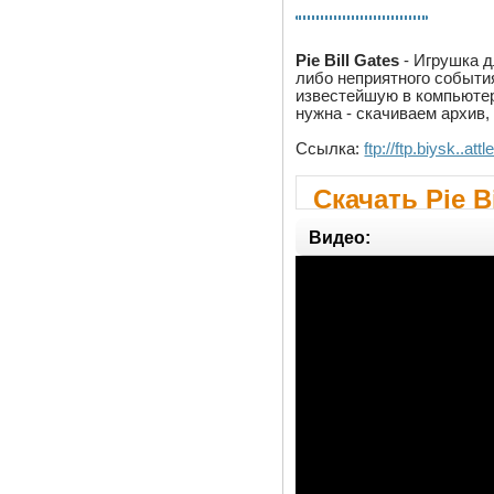
Pie Bill Gates
- Игрушка д
либо неприятного событи
известейшую в компьюте
нужна - скачиваем архив, 
Ссылка:
ftp://ftp.biysk..at
Скачать Pie Bi
Видео: