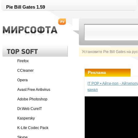
Pie Bill Gates 1.59
Установите Pie Bill Gates на ру
Firefox
CCleaner
Реклама
Opera
IT POP • Айти-поп - Айтипо
Avast Free Antivirus
канал
Adobe Photoshop
Dr.Web CureIT
Kaspersky
K-Lite Codec Pack
Skype