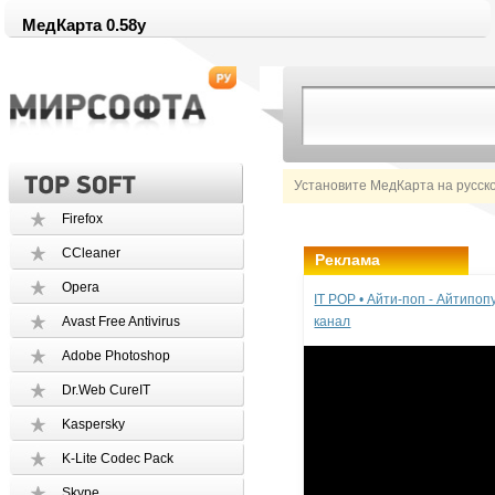
МедКарта 0.58y
Установите МедКарта на русск
Firefox
CCleaner
Реклама
Opera
IT POP • Айти-поп - Айтипо
Avast Free Antivirus
канал
Adobe Photoshop
Dr.Web CureIT
Kaspersky
K-Lite Codec Pack
Skype