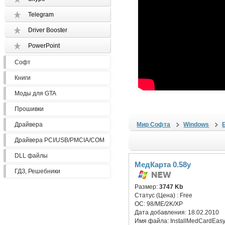
Telegram
Driver Booster
PowerPoint
Софт
Книги
Моды для GTA
Прошивки
Драйвера
Мир Софта
Windows
Драйвера PCI/USB/PMCIA/COM
DLL файлы
МедКарта 0.58y
ГДЗ, Решебники
Размер:
3747 Kb
Статус (Цена) :
Free
ОС:
98/ME/2K/XP
Дата добавления:
18.02.2010
Имя файла:
InstallMedCardEasy