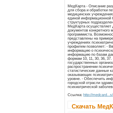
МедКарта - Описание раз
для сбора и обработки п
медицинских учреждениях
единой информационной б
структурных подразделен
МедКарта осуществляет 
документов конкретного 
программиста. Возможно
представлены на примере
учреждениях психиатриче
профилем позволяет: - 
информацию о психически
информацию по базам дан
формам 10, 11, 30, 36, 3
государственных организ
распространении психиче
статистические данные к
оказывающих психиатриче
уровне. - Обеспечить ин
городской отрасли здрав
психиатрической заболев
Ссылка:
http://medcard...
Скачать МедК