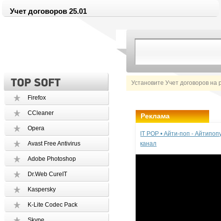
Учет договоров 25.01
Установите Учет договоров на 
Firefox
CCleaner
Реклама
Opera
IT POP • Айти-поп - Айтипо
Avast Free Antivirus
канал
Adobe Photoshop
Dr.Web CureIT
Kaspersky
K-Lite Codec Pack
Skype