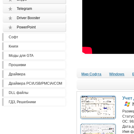
Telegram
Driver Booster
PowerPoint
Софт
Книги
Моды для GTA
Прошивки
Драйвера
Мир Софта
Windows
Драйвера PCI/USB/PMCIA/COM
DLL файлы
Учет
ГДЗ, Решебники
Разме
Статус
ОС:
98
Дата 
Имя ф