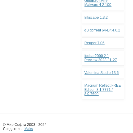
GridinSoft Anti-
Malware 4.2.100
Inkscape 1.3.2
qBittorrent 64-Bit 4.6.2
Reaper 7.06
foobar2000 2.1
Preview 2023-11-27
Valentina Studio 13.6
Macrium Reflect FREE
Edition 8.1.7771 /
8.0.7690
© Мир Софта 2003 - 2024
Создатель -
Maks