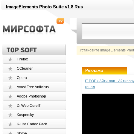
ImageElements Photo Suite v1.8 Rus
Установите ImageElements Phot
Firefox
CCleaner
Реклама
Opera
IT POP • Айти-поп - Айтипо
Avast Free Antivirus
канал
Adobe Photoshop
Dr.Web CureIT
Kaspersky
K-Lite Codec Pack
Skype