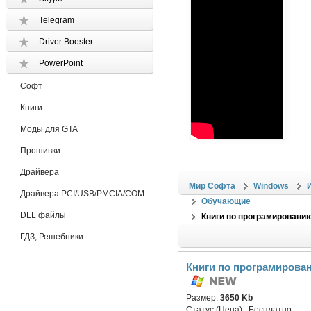
Telegram
Driver Booster
PowerPoint
Софт
Книги
Моды для GTA
Прошивки
Драйвера
Мир Софта
Windows
Драйвера PCI/USB/PMCIA/COM
Обучающие
DLL файлы
Книги по програмировани
ГДЗ, Решебники
Книги по програмирова
Размер:
3650 Kb
Статус (Цена) :
Бесплатно