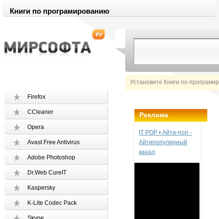
Книги по програмированию
Установите Книги по програми
Firefox
CCleaner
Реклама
Opera
IT POP • Айти-поп -
Avast Free Antivirus
Айтипопулярный
канал
Adobe Photoshop
Dr.Web CureIT
Kaspersky
K-Lite Codec Pack
Skype