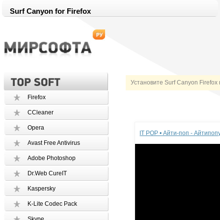
Surf Canyon for Firefox
Установите Surf Canyon Firefox
Firefox
CCleaner
Реклама
Opera
IT POP • Айти-поп - Айтипо
Avast Free Antivirus
Adobe Photoshop
Dr.Web CureIT
Kaspersky
K-Lite Codec Pack
Skype