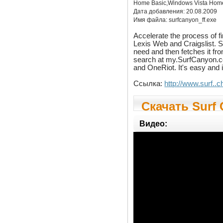
Home Basic,Windows Vista Home
Дата добавления:
20.08.2009
Имя файла:
surfcanyon_ff.exe
Accelerate the process of fi
Lexis Web and Craigslist. 
need and then fetches it f
search at my.SurfCanyon.com
and OneRiot. It's easy and it
Ссылка:
http://www.surf..
Скачать Surf 
Видео: