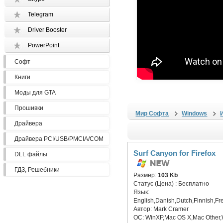
Telegram
Driver Booster
PowerPoint
Софт
Книги
Моды для GTA
Прошивки
Мир Софта
Windows
Драйвера
Драйвера PCI/USB/PMCIA/COM
Surf Canyon for Firefox
DLL файлы
ГДЗ, Решебники
Размер:
103 Kb
Статус (Цена) :
Бесплатно
Язык:
English,Danish,Dutch,Finnish,F
Автор:
Mark Cramer
ОС:
WinXP,Mac OS X,Mac Other,