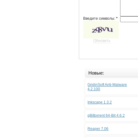
Введите символы:
*
Обновить
Новые:
GridinSoft Anti-Malware
4.2.100
Inkscape 1.3.2
qBittorrent 64-Bit 4.6.2
Reaper 7.06