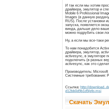
И так если мы хотим прос
драйвера, эмулятор и сп
Mobile 6 Professional Ima
Images (в данную раздачу
RUS). После установки и
запуска, появляется око
винда, дальше дело ваше
можно подрубить свои лог
Ну, а если мы все-таки р
То нам понадобится Activ
драйвера, эмулятор, acti
activesync, в эмуляторе 
подключить (в разных ве
activesync, как это сдела
Производитель: Microsoft
Системные требования: PC
Ссылка:
http://download.
d12bb0d9b1d9/efp.msi
Скачать Эмул
Mobile 6, Micr