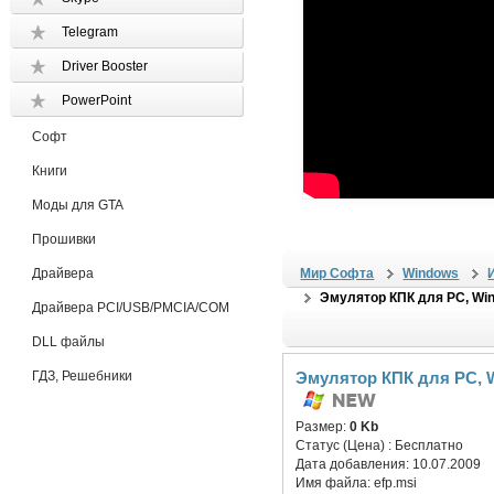
Telegram
Driver Booster
PowerPoint
Софт
Книги
Моды для GTA
Прошивки
Драйвера
Мир Софта
Windows
Эмулятор КПК для PC, Wind
Драйвера PCI/USB/PMCIA/COM
DLL файлы
ГДЗ, Решебники
Эмулятор КПК для PC, Wi
Размер:
0 Kb
Статус (Цена) :
Бесплатно
Дата добавления:
10.07.2009
Имя файла:
efp.msi