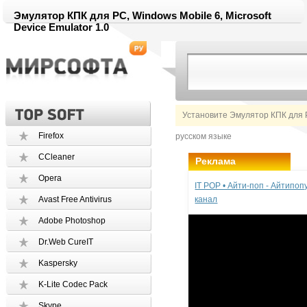
Эмулятор КПК для PC, Windows Mobile 6, Microsoft
Device Emulator 1.0
Установите Эмулятор КПК для P
Firefox
русском языке
CCleaner
Реклама
Opera
IT POP • Айти-поп - Айтипо
Avast Free Antivirus
канал
Adobe Photoshop
Dr.Web CureIT
Kaspersky
K-Lite Codec Pack
Skype