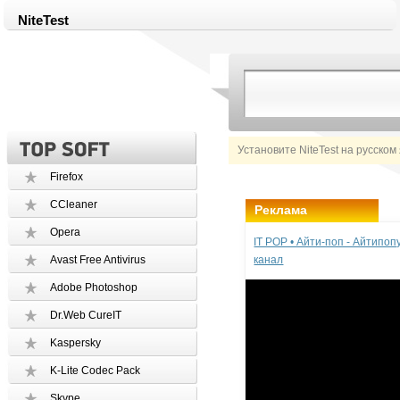
NiteTest
Установите NiteTest на русском
Firefox
CCleaner
Реклама
Opera
IT POP • Айти-поп - Айтипо
Avast Free Antivirus
канал
Adobe Photoshop
Dr.Web CureIT
Kaspersky
K-Lite Codec Pack
Skype