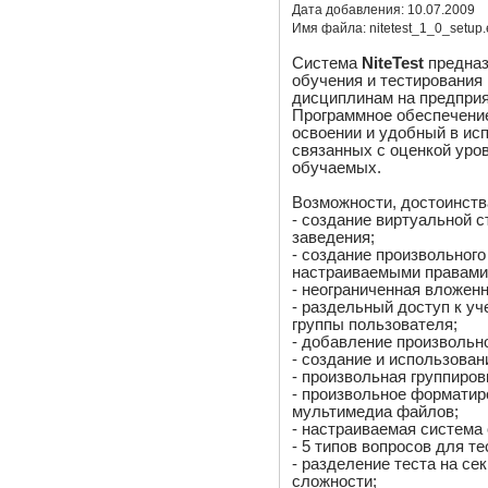
Дата добавления:
10.07.2009
Имя файла:
nitetest_1_0_setup
Система
NiteTest
предназ
обучения и тестирования
дисциплинам на предприя
Программное обеспечение
освоении и удобный в ис
связанных с оценкой уров
обучаемых.
Возможности, достоинств
- создание виртуальной с
заведения;
- создание произвольного
настраиваемыми правами 
- неограниченная вложенн
- раздельный доступ к у
группы пользователя;
- добавление произвольно
- создание и использован
- произвольная группиро
- произвольное форматиро
мультимедиа файлов;
- настраиваемая система 
- 5 типов вопросов для те
- разделение теста на се
сложности;