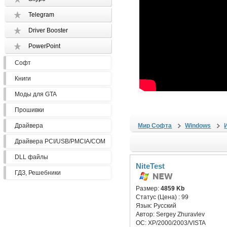
Telegram
Driver Booster
PowerPoint
Софт
Книги
Моды для GTA
Прошивки
Драйвера
Мир Софта
Windows
Драйвера PCI/USB/PMCIA/COM
DLL файлы
NiteTest
ГДЗ, Решебники
Размер:
4859 Kb
Статус (Цена) :
99
Язык:
Русский
Автор:
Sergey Zhuravlev
ОС:
XP/2000/2003/VISTA