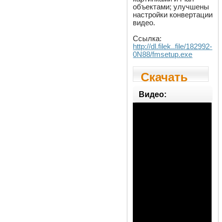
объектами; улучшены
настройки конвертации
видео.
Ссылка:
http://dl.filek..file/182992-
0N88/fmsetup.exe
Скачать
Flash and
Видео:
Media
Capture
1.8 SR2