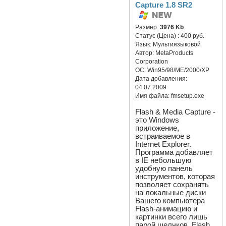
Capture 1.8 SR2
Размер:
3976 Kb
Статус (Цена) :
400 руб.
Язык:
Мультиязыковой
Автор:
MetaProducts
Corporation
ОС:
Win95/98/ME/2000/XP
Дата добавления:
04.07.2009
Имя файла:
fmsetup.exe
Flash & Media Capture -
это Windows
приложение,
встраиваемое в
Internet Explorer.
Программа добавляет
в IE небольшую
удобную панель
инструментов, которая
позволяет сохранять
на локальные диски
Вашего компьютера
Flash-анимацию и
картинки всего лишь
парой щелчков. Flash