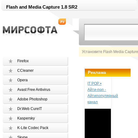
Flash and Media Capture 1.8 SR2
Установите Flash Media Captur
Firefox
CCleaner
Реклама
Opera
IT POP •
Avast Free Antivirus
Айти-поп -
Айтипопулярный
Adobe Photoshop
канал
Dr.Web CureIT
Kaspersky
K-Lite Codec Pack
Skype