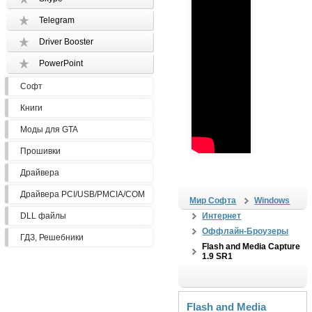
Telegram
Driver Booster
PowerPoint
Софт
Книги
Моды для GTA
Прошивки
Драйвера
Драйвера PCI/USB/PMCIA/COM
Мир Софта
Windows
DLL файлы
Интернет
Оффлайн-Броузеры
ГДЗ, Решебники
Flash and Media Capture
1.9 SR1
Flash and Media