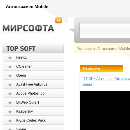
Автоэкзамен Mobile
Установите Автоэкзамен Mobile
Firefox
CCleaner
Реклама
Opera
IT POP • Айти-поп - Айтипо
Avast Free Antivirus
канал
Adobe Photoshop
Dr.Web CureIT
Kaspersky
K-Lite Codec Pack
Skype