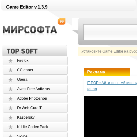
Game Editor v.1.3.9
Установите Game Editor на рус
Firefox
CCleaner
Реклама
Opera
IT POP • Айти-поп - Айтипо
Avast Free Antivirus
канал
Adobe Photoshop
Dr.Web CureIT
Kaspersky
K-Lite Codec Pack
Skype