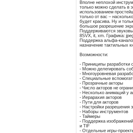
Вполне неплохой инструм
только можно сделать в э
использованием простейш
только от вас – наскольк
будет красива. Ну и толь
большое разрешение экран
Поддерживаются звуковые ф
8SVX, it, xm. Графика: jpeg,
Поддержка альфа-канало
назначение тактильных кн
Возможности:
- Приниципы разработки 
- Можно делегировать со
- Многоуровневая разраб
- Специальные вспомога
- Прозрачные акторы
- Число акторов не огран
- Несколько анимаций у а
- Иерарахия акторов
- Пути для акторов
- Настройки разрешения 
- Наборы инструментов
- Таймеры
- Поддержка изображений
и TIF
- Отдельные игры-проект