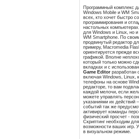
Программный комплекс дл
Windows Mobile и WM Sma
всех, кто хочет быстро с
программирования и отла
настольных компьютерах,
для Windows и Linux, но 
WM Smartphone. По свои
продвинутый редактор для
примеру, Macromedia Flas
ориентируется прежде все
графикой. Вполне неплох
который только можно сд
вкладках и с использова
Game Editor
разработан 
включая Windows, Linux,
телефоны на основе Wind
редакторе, то вам подвла
каждой мелочи, если жела
можете управлять персон
указаниями их действий –
событий так же предусмо
активирует команды пер
физический просчет - поз
Скриптинг необходим для
возможности ваших игр. 
в визуальном режиме.