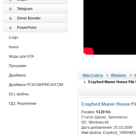
Telegram
Driver Booster
PowerPoint
Софт
Книги
Моды для GTA
Прошивки
Драйвера
Мир Софта
Windows
Crayford Manor House File 
Драйвера PCI/USB/PMCIA/COM
DLL файлы
ГДЗ, Решебники
Crayford Manor House Fil
Размер:
5120 Kb
Статус (Цена) :
Бесплатно
ОС:
Windows All
Дата добавления:
25.10.2008
Имя файла:
Crayford_YMDHMS_L