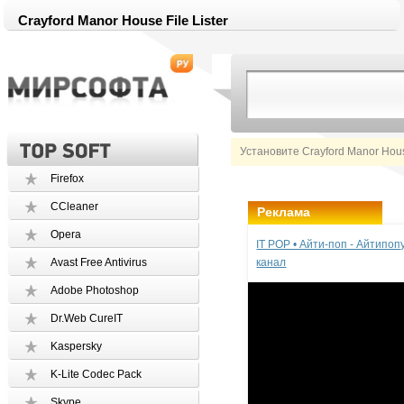
Crayford Manor House File Lister
Установите Crayford Manor House
Firefox
CCleaner
Реклама
Opera
IT POP • Айти-поп - Айтипо
Avast Free Antivirus
канал
Adobe Photoshop
Dr.Web CureIT
Kaspersky
K-Lite Codec Pack
Skype