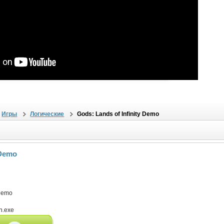
Игры
Логические
Gods: Lands of Infinity Demo
 Demo
 Demo
n.exe