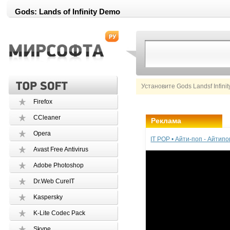
Gods: Lands of Infinity Demo
Установите Gods Landsf Infini
Firefox
CCleaner
Реклама
Opera
IT POP • Айти-поп - Айтип
Avast Free Antivirus
Adobe Photoshop
Dr.Web CureIT
Kaspersky
K-Lite Codec Pack
Skype