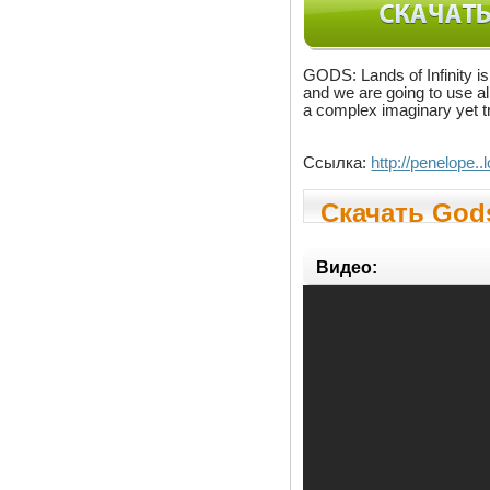
GODS: Lands of Infinity is
and we are going to use al
a complex imaginary yet t
Ссылка:
http://penelope
Скачать Gods
Видео: