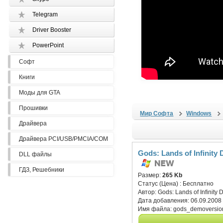
Telegram
Driver Booster
PowerPoint
Софт
Книги
Моды для GTA
Прошивки
Мир Софта
Windows
Драйвера
Драйвера PCI/USB/PMCIA/COM
Gods: Lands of Infinity
DLL файлы
ГДЗ, Решебники
Размер:
265 Kb
Статус (Цена) :
Бесплатно
Автор:
Gods: Lands of Infinity
Дата добавления:
06.09.2008
Имя файла:
gods_demoversio