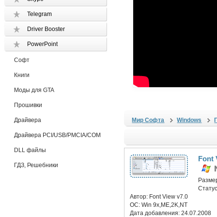
Telegram
Driver Booster
PowerPoint
Софт
Книги
Моды для GTA
Прошивки
Драйвера
Мир Софта
Windows
Драйвера PCI/USB/PMCIA/COM
DLL файлы
Font 
ГДЗ, Решебники
Разме
Статус
Автор:
Font View v7.0
ОС:
Win 9x,ME,2K,NT
Дата добавления:
24.07.2008