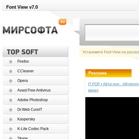
Font View v7.0
Установите Font View на русск
Firefox
CCleaner
Реклама
Opera
IT POP • Айти-поп - Айтипо
Avast Free Antivirus
канал
Adobe Photoshop
Dr.Web CureIT
Kaspersky
K-Lite Codec Pack
Skype