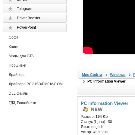
Telegram
Driver Booster
PowerPoint
Софт
Книги
Моды для GTA
Прошивки
Драйвера
Мир Софта
Windows
PC Information Viewer
Драйвера PCI/USB/PMCIA/COM
DLL файлы
ГДЗ, Решебники
PC Information Viewer
Размер:
194 Kb
Статус (Цена) :
$0
Язык:
english
Автор:
web links