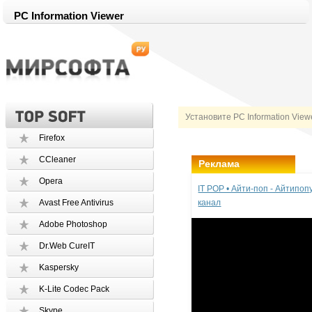
PC Information Viewer
Установите PC Information View
Firefox
CCleaner
Реклама
Opera
IT POP • Айти-поп - Айтипо
Avast Free Antivirus
канал
Adobe Photoshop
Dr.Web CureIT
Kaspersky
K-Lite Codec Pack
Skype