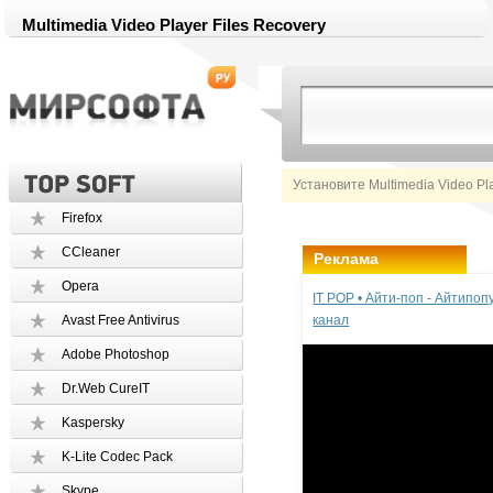
Multimedia Video Player Files Recovery
Установите Multimedia Video Pl
Firefox
CCleaner
Реклама
Opera
IT POP • Айти-поп - Айтипо
Avast Free Antivirus
канал
Adobe Photoshop
Dr.Web CureIT
Kaspersky
K-Lite Codec Pack
Skype