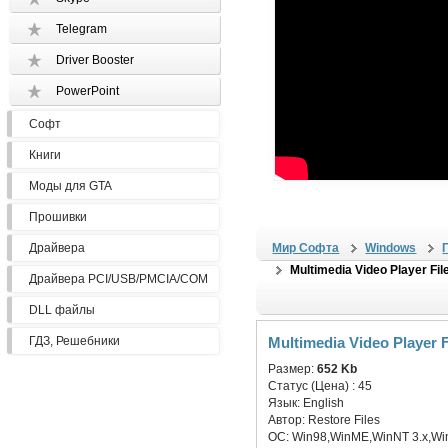
Telegram
Driver Booster
PowerPoint
Софт
Книги
Моды для GTA
Прошивки
Драйвера
Мир Софта
Windows
Multimedia Video Player Fi
Драйвера PCI/USB/PMCIA/COM
DLL файлы
ГДЗ, Решебники
Multimedia Video Player 
Размер:
652 Kb
Статус (Цена) :
45
Язык:
English
Автор:
Restore Files
ОС:
Win98,WinME,WinNT 3.x,Wi