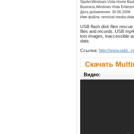
Starter,Windows Vista Home Ba
Business,Windows Vista Enterpri
Дата добавления:
30.06.2008
Имя файла:
removal-media-dat
USB flash disk files rescue 
files and records. USB mp4 
lost images, inaccessible au
data
Ссылка:
http://www.pdd..
Скачать Multi
Recovery
Видео: